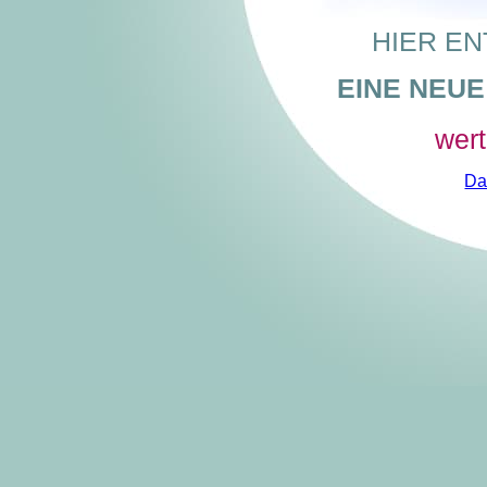
HIER EN
EINE NEU
wer
Da